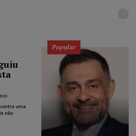
Popular
guiu
sta
2023
contra uma
is não