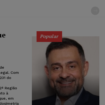
ue
Popular
ode
legal. Com
231 do
 2ª Região
nto à
 que, em
 dosimetria