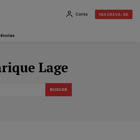
Conta
INSCREVA-SE
dências
nrique Lage
BUSCAR