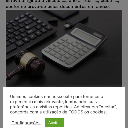
estava dirigindo o veículo ...., ano ...., cor ...., placa ....,
conforme prova-se pelos documentos em anexo.
Usamos cookies em nosso site para fornecer a
Modelo de Petição – Ação de
experiência mais relevante, lembrando suas
Cobrança de Obrigação
preferências e visitas repetidas. Ao clicar em “Aceitar”,
concorda com a utilização de TODOS os cookies.
Confirmada por Sentença –
Consórcio
Configurações
Aceitar