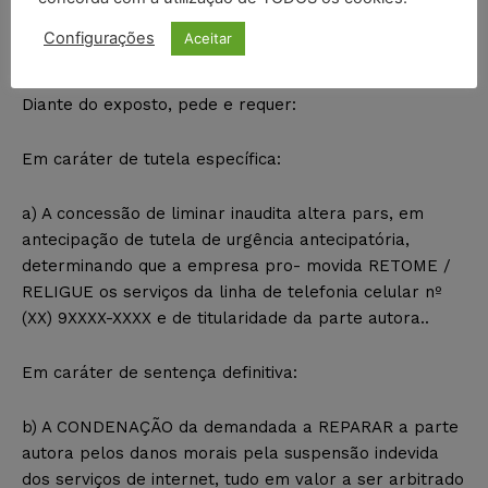
Configurações
Aceitar
V. DOS PEDIDOS E DOS REQUERIMENTOS
Diante do exposto, pede e requer:
Em caráter de tutela específica:
a) A concessão de liminar inaudita altera pars, em
antecipação de tutela de urgência antecipatória,
determinando que a empresa pro- movida RETOME /
RELIGUE os serviços da linha de telefonia celular nº
(XX) 9XXXX-XXXX e de titularidade da parte autora..
Em caráter de sentença definitiva:
b) A CONDENAÇÃO da demandada a REPARAR a parte
autora pelos danos morais pela suspensão indevida
dos serviços de internet, tudo em valor a ser arbitrado