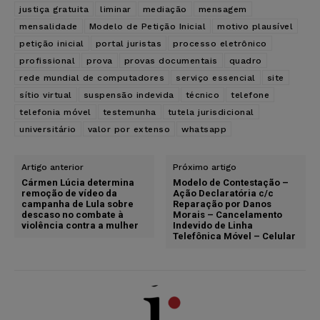
justiça gratuita
liminar
mediação
mensagem
mensalidade
Modelo de Petição Inicial
motivo plausível
petição inicial
portal juristas
processo eletrônico
profissional
prova
provas documentais
quadro
rede mundial de computadores
serviço essencial
site
sítio virtual
suspensão indevida
técnico
telefone
telefonia móvel
testemunha
tutela jurisdicional
universitário
valor por extenso
whatsapp
Artigo anterior
Próximo artigo
Cármen Lúcia determina
Modelo de Contestação –
remoção de vídeo da
Ação Declaratória c/c
campanha de Lula sobre
Reparação por Danos
descaso no combate à
Morais – Cancelamento
violência contra a mulher
Indevido de Linha
Telefônica Móvel – Celular