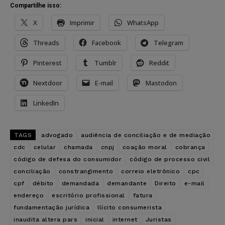
Compartilhe isso:
X
Imprimir
WhatsApp
Threads
Facebook
Telegram
Pinterest
Tumblr
Reddit
Nextdoor
E-mail
Mastodon
LinkedIn
TAGS
advogado
audiência de conciliação e de mediação
cdc
celular
chamada
cnpj
coação moral
cobrança
código de defesa do consumidor
código de processo civil
conciliação
constrangimento
correio eletrônico
cpc
cpf
débito
demandada
demandante
Direito
e-mail
endereço
escritório profissional
fatura
fundamentação jurídica
Ilícito consumerista
inaudita altera pars
inicial
internet
Juristas