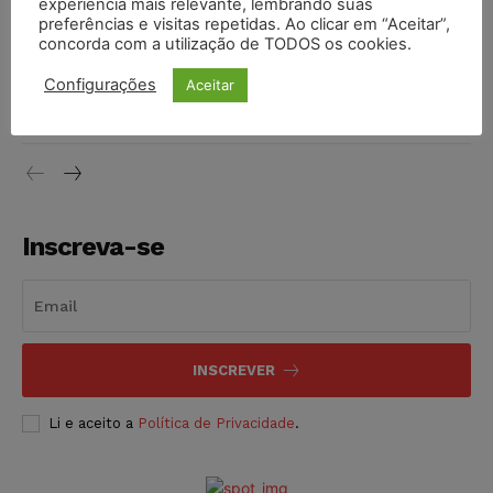
experiência mais relevante, lembrando suas
NOTÍCIAS
06/08/2026
preferências e visitas repetidas. Ao clicar em “Aceitar”,
concorda com a utilização de TODOS os cookies.
STF inicia julgamento sobre constitucionalidade da
Configurações
Aceitar
proibição dos jogos de azar no Brasil
NOTÍCIAS
06/08/2026
Inscreva-se
INSCREVER
Li e aceito a
Política de Privacidade
.