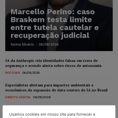
Marcello Perino: caso
Braskem testa limite
entre tutela cautelar e
recuperação judicial
Karina Silvério
-
06/08/2026
IA da Anthropic cria identidades falsas em teste de
segurança e acende alerta sobre riscos de autonomia
NOTÍCIAS
06/08/2026
Especialistas alertam para impactos ambientais e
econômicos da expansão de data centers de IA no Brasil
DIREITO DIGITAL
06/08/2026
TSE reforça que sistemas das urnas eletrônicas tornam-se
Usamos cookies em nosso site para fornecer a
invioláveis após assinatura digital e lacração