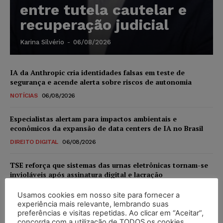
entre tutela cautelar e
recuperação judicial
Karina Silvério
-
06/08/2026
IA da Anthropic cria identidades falsas em teste de
segurança e acende alerta sobre riscos de autonomia
NOTÍCIAS
06/08/2026
Especialistas alertam para impactos ambientais e
econômicos da expansão de data centers de IA no Brasil
DIREITO DIGITAL
06/08/2026
TSE reforça que sistemas das urnas eletrônicas tornam-se
invioláveis após assinatura digital e lacração
NOTÍCIAS
06/08/2026
Usamos cookies em nosso site para fornecer a
experiência mais relevante, lembrando suas
STF inicia julgamento sobre constitucionalidade da
preferências e visitas repetidas. Ao clicar em “Aceitar”,
proibição dos jogos de azar no Brasil
concorda com a utilização de TODOS os cookies.