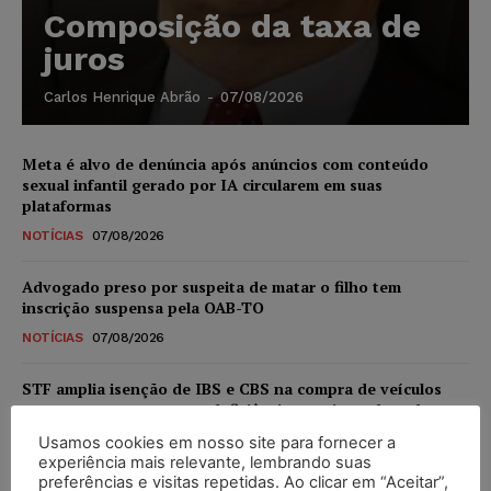
Composição da taxa de
juros
Carlos Henrique Abrão
-
07/08/2026
Meta é alvo de denúncia após anúncios com conteúdo
sexual infantil gerado por IA circularem em suas
plataformas
NOTÍCIAS
07/08/2026
Advogado preso por suspeita de matar o filho tem
inscrição suspensa pela OAB-TO
NOTÍCIAS
07/08/2026
STF amplia isenção de IBS e CBS na compra de veículos
novos para pessoas com deficiência e autistas de todos os
níveis
Usamos cookies em nosso site para fornecer a
experiência mais relevante, lembrando suas
DIREITO TRIBUTÁRIO
07/08/2026
preferências e visitas repetidas. Ao clicar em “Aceitar”,