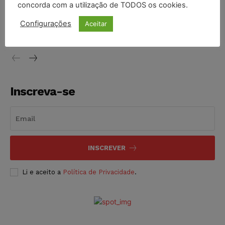
concorda com a utilização de TODOS os cookies.
Justiça do Trabalho mantém justa causa de empregado que
vendia canetas emagrecedoras no local de trabalho
Configurações
Aceitar
NOTÍCIAS
07/08/2026
Inscreva-se
INSCREVER
Li e aceito a
Política de Privacidade
.