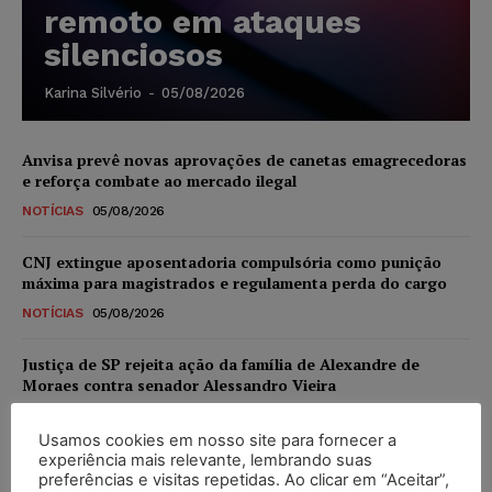
remoto em ataques
silenciosos
Karina Silvério
-
05/08/2026
Anvisa prevê novas aprovações de canetas emagrecedoras
e reforça combate ao mercado ilegal
NOTÍCIAS
05/08/2026
CNJ extingue aposentadoria compulsória como punição
máxima para magistrados e regulamenta perda do cargo
NOTÍCIAS
05/08/2026
Justiça de SP rejeita ação da família de Alexandre de
Moraes contra senador Alessandro Vieira
NOTÍCIAS
05/08/2026
Usamos cookies em nosso site para fornecer a
experiência mais relevante, lembrando suas
Conselho Nacional de Justiça determina afastamento da
preferências e visitas repetidas. Ao clicar em “Aceitar”,
juíza Gabriela Hardt por dois anos