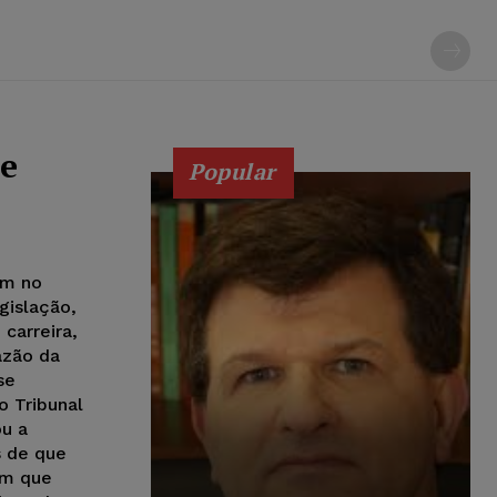
te
Popular
em no
gislação,
carreira,
azão da
se
o Tribunal
ou a
s de que
im que