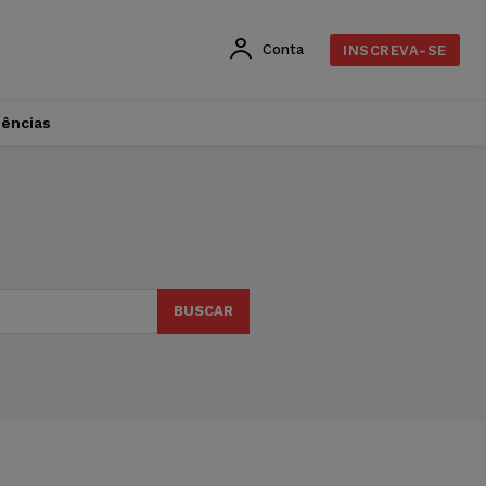
Conta
INSCREVA-SE
dências
BUSCAR