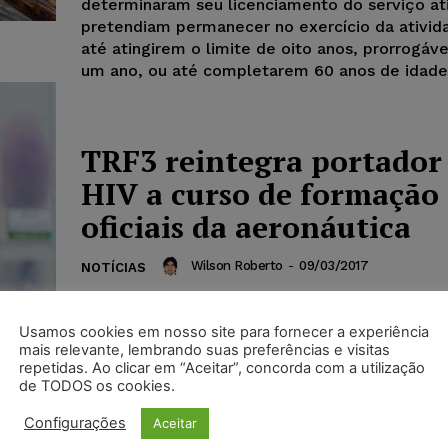
determinaram seu licenciamento do serviço ati
pretendiam permanecer no exercício da ativida
até atingirem o limite de oito anos, prorrogáve
um ano, ou até completarem 60 anos de idade
TRF3 reintegra portador
HIV a curso de formação
oficiais da aeronáutica
Wilson Roberto
-
09/03/2017
NOTÍCIAS
Magistrados entenderam que a doença do milit
apresentar sintomas, não impede a sua capaci
Usamos cookies em nosso site para fornecer a experiência
trabalho e nem oferece risco a colegasA...
mais relevante, lembrando suas preferências e visitas
repetidas. Ao clicar em “Aceitar”, concorda com a utilização
de TODOS os cookies.
Configurações
Aceitar