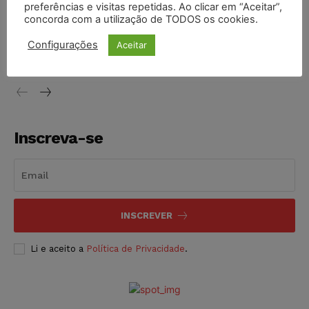
preferências e visitas repetidas. Ao clicar em “Aceitar”,
concorda com a utilização de TODOS os cookies.
STF inicia julgamento sobre constitucionalidade da
proibição dos jogos de azar no Brasil
Configurações
Aceitar
NOTÍCIAS
06/08/2026
Inscreva-se
INSCREVER
Li e aceito a
Política de Privacidade
.