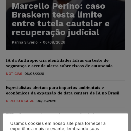
Marcello Perino: caso
Braskem testa limite
entre tutela cautelar e
recuperação judicial
Karina Silvério
-
06/08/2026
IA da Anthropic cria identidades falsas em teste de
segurança e acende alerta sobre riscos de autonomia
NOTÍCIAS
06/08/2026
Especialistas alertam para impactos ambientais e
econômicos da expansão de data centers de IA no Brasil
DIREITO DIGITAL
06/08/2026
TSE reforça que sistemas das urnas eletrônicas tornam-se
invioláveis após assinatura digital e lacração
Usamos cookies em nosso site para fornecer a
experiência mais relevante, lembrando suas
NOTÍCIAS
06/08/2026