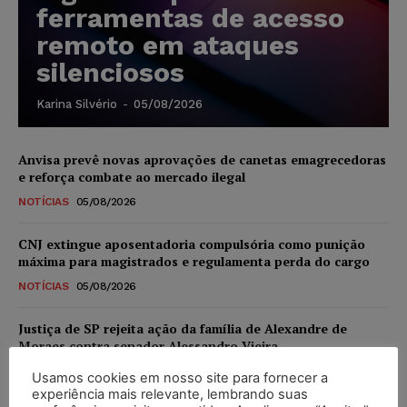
ferramentas de acesso
remoto em ataques
silenciosos
Karina Silvério
-
05/08/2026
Anvisa prevê novas aprovações de canetas emagrecedoras
e reforça combate ao mercado ilegal
NOTÍCIAS
05/08/2026
CNJ extingue aposentadoria compulsória como punição
máxima para magistrados e regulamenta perda do cargo
NOTÍCIAS
05/08/2026
Justiça de SP rejeita ação da família de Alexandre de
Moraes contra senador Alessandro Vieira
NOTÍCIAS
05/08/2026
Usamos cookies em nosso site para fornecer a
experiência mais relevante, lembrando suas