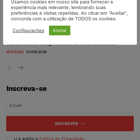
Usamos cookies em nosso site para fornecer a
STF amplia isenção de IBS e CBS na compra de veículos
experiência mais relevante, lembrando suas
novos para pessoas com deficiência e autistas de todos os
preferências e visitas repetidas. Ao clicar em “Aceitar”,
níveis
concorda com a utilização de TODOS os cookies.
DIREITO TRIBUTÁRIO
07/08/2026
Configurações
Aceitar
Justiça do Trabalho mantém justa causa de empregado que
vendia canetas emagrecedoras no local de trabalho
NOTÍCIAS
07/08/2026
Inscreva-se
INSCREVER
Li e aceito a
Política de Privacidade
.