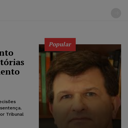
Popular
nto
tórias
mento
ecisões
 sentença.
or Tribunal