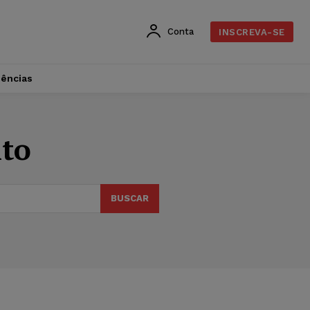
Conta
INSCREVA-SE
dências
nto
BUSCAR