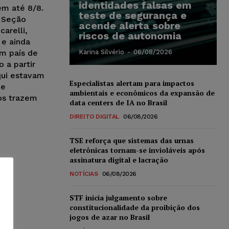
identidades falsas em
em até 8/8.
teste de segurança e
a Seção
acende alerta sobre
carelli,
riscos de autonomia
 e ainda
m país de
Karina Silvério
-
06/08/2026
 a partir
qui estavam
Especialistas alertam para impactos
 e
ambientais e econômicos da expansão de
os trazem
data centers de IA no Brasil
DIREITO DIGITAL
06/08/2026
TSE reforça que sistemas das urnas
eletrônicas tornam-se invioláveis após
assinatura digital e lacração
NOTÍCIAS
06/08/2026
STF inicia julgamento sobre
constitucionalidade da proibição dos
jogos de azar no Brasil