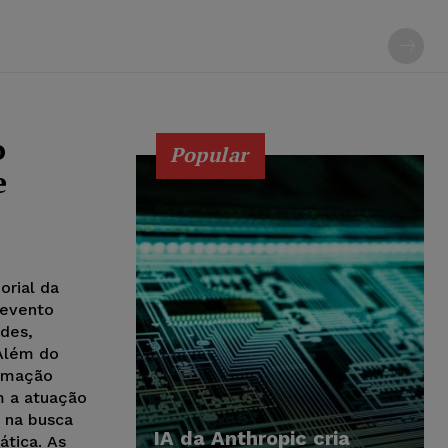
o
Popular
e
orial da
 evento
ades,
 Além do
ramação
m a atuação
e na busca
IA da Anthropic cria
ática. As