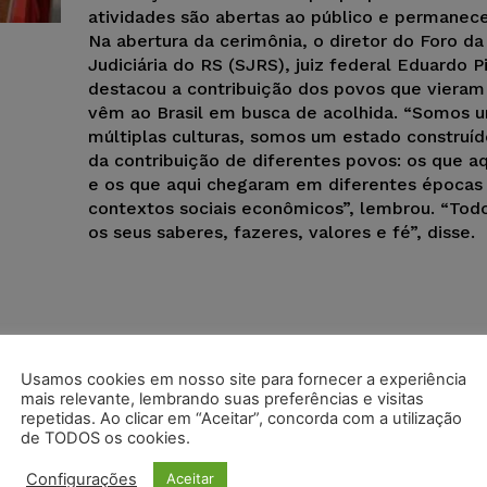
atividades são abertas ao público e permanec
Na abertura da cerimônia, o diretor do Foro d
Judiciária do RS (SJRS), juiz federal Eduardo Pi
destacou a contribuição dos povos que vieram
vêm ao Brasil em busca de acolhida. “Somos u
múltiplas culturas, somos um estado construído
da contribuição de diferentes povos: os que a
e os que aqui chegaram em diferentes épocas
contextos sociais econômicos”, lembrou. “Tod
os seus saberes, fazeres, valores e fé”, disse.
Usamos cookies em nosso site para fornecer a experiência
mais relevante, lembrando suas preferências e visitas
repetidas. Ao clicar em “Aceitar”, concorda com a utilização
de TODOS os cookies.
Configurações
Aceitar