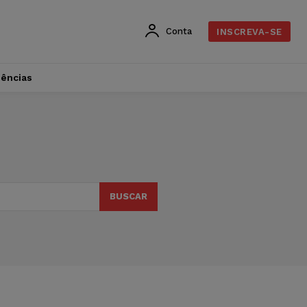
Conta
INSCREVA-SE
dências
BUSCAR