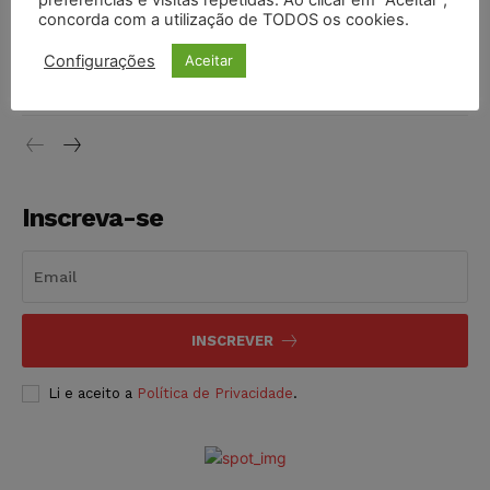
preferências e visitas repetidas. Ao clicar em “Aceitar”,
concorda com a utilização de TODOS os cookies.
Justiça do Trabalho mantém justa causa de empregado que
vendia canetas emagrecedoras no local de trabalho
Configurações
Aceitar
NOTÍCIAS
07/08/2026
Inscreva-se
INSCREVER
Li e aceito a
Política de Privacidade
.