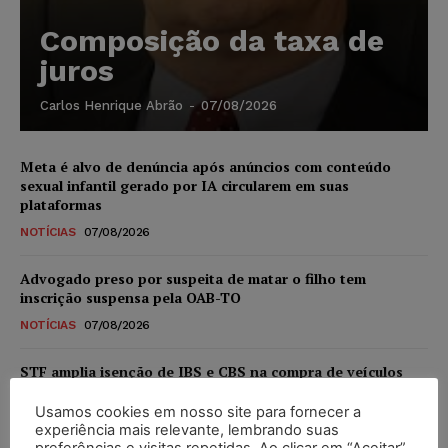
Composição da taxa de
juros
Carlos Henrique Abrão
-
07/08/2026
Meta é alvo de denúncia após anúncios com conteúdo
sexual infantil gerado por IA circularem em suas
plataformas
NOTÍCIAS
07/08/2026
Advogado preso por suspeita de matar o filho tem
inscrição suspensa pela OAB-TO
NOTÍCIAS
07/08/2026
STF amplia isenção de IBS e CBS na compra de veículos
novos para pessoas com deficiência e autistas de todos os
níveis
Usamos cookies em nosso site para fornecer a
experiência mais relevante, lembrando suas
DIREITO TRIBUTÁRIO
07/08/2026