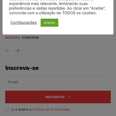
novos para pessoas com deficiência e autistas de todos os
experiência mais relevante, lembrando suas
níveis
preferências e visitas repetidas. Ao clicar em “Aceitar”,
concorda com a utilização de TODOS os cookies.
DIREITO TRIBUTÁRIO
07/08/2026
Configurações
Aceitar
Justiça do Trabalho mantém justa causa de empregado que
vendia canetas emagrecedoras no local de trabalho
NOTÍCIAS
07/08/2026
Inscreva-se
INSCREVER
Li e aceito a
Política de Privacidade
.