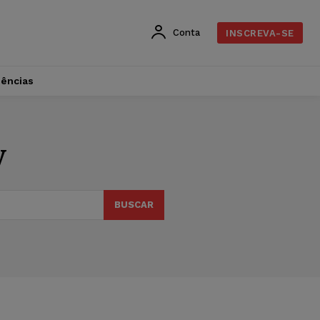
Conta
INSCREVA-SE
dências
y
BUSCAR