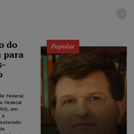
o do
Popular
a para
s-
o
de Federal
o Federal
JRO), em
 a
doutorado
da