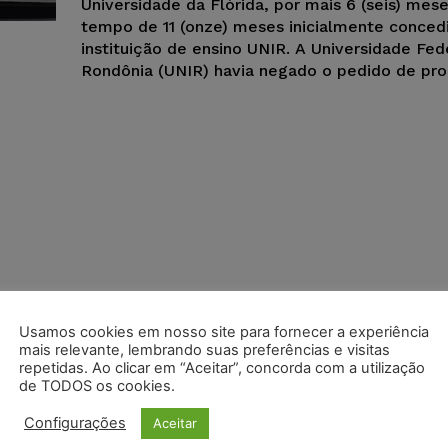
Universidade da Flórida, por mais 6 (seis) mes
tempo de 11 (onze) meses inicialmente conced
instituição de ensino UNIR. A Universidade Fed
Rondônia (UNIR) havia negado o pedido de pro
Usamos cookies em nosso site para fornecer a experiência
mais relevante, lembrando suas preferências e visitas
repetidas. Ao clicar em “Aceitar”, concorda com a utilização
de TODOS os cookies.
Configurações
Aceitar