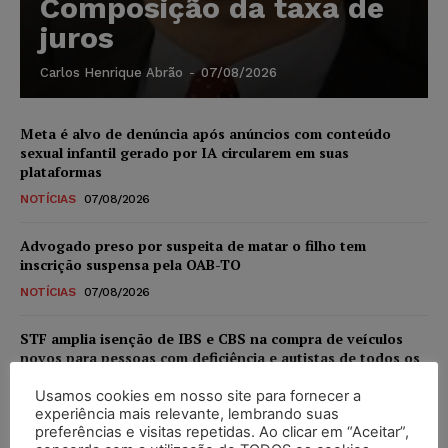
Composição da taxa de
juros
Carlos Henrique Abrão
-
07/08/2026
Meta é alvo de denúncia após anúncios com conteúdo
sexual infantil gerado por IA circularem em suas
plataformas
NOTÍCIAS
07/08/2026
Advogado preso por suspeita de matar o filho tem
inscrição suspensa pela OAB-TO
NOTÍCIAS
07/08/2026
STF amplia isenção de IBS e CBS na compra de veículos
novos para pessoas com deficiência e autistas de todos os
níveis
Usamos cookies em nosso site para fornecer a
DIREITO TRIBUTÁRIO
07/08/2026
experiência mais relevante, lembrando suas
preferências e visitas repetidas. Ao clicar em “Aceitar”,