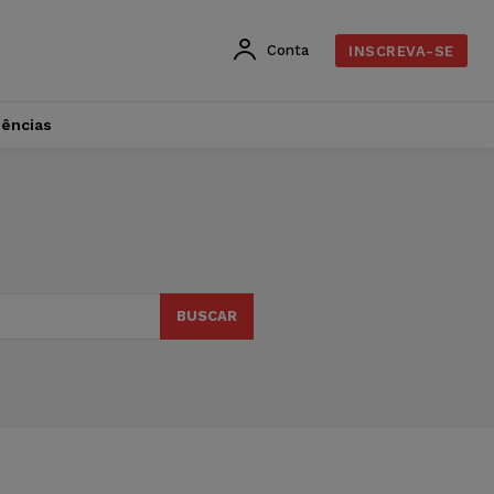
Conta
INSCREVA-SE
dências
BUSCAR