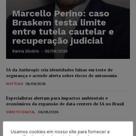
Marcello Perino: caso
Braskem testa limite
entre tutela cautelar e
recuperação judicial
Karina Silvério
-
06/08/2026
IA da Anthropic cria identidades falsas em teste de
segurança e acende alerta sobre riscos de autonomia
NOTÍCIAS
06/08/2026
Especialistas alertam para impactos ambientais e
econômicos da expansão de data centers de IA no Brasil
DIREITO DIGITAL
06/08/2026
TSE reforça que sistemas das urnas eletrônicas tornam-se
Usamos cookies em nosso site para fornecer a
invioláveis após assinatura digital e lacração