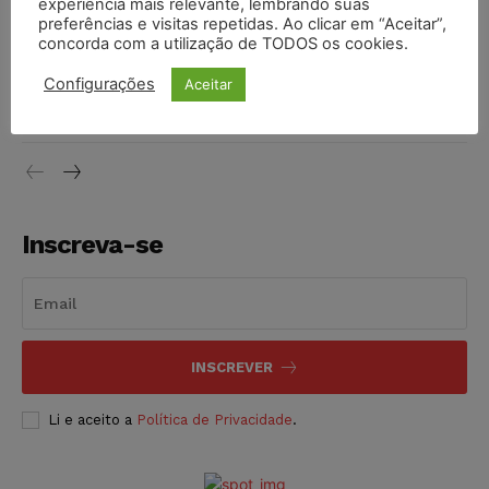
experiência mais relevante, lembrando suas
NOTÍCIAS
06/08/2026
preferências e visitas repetidas. Ao clicar em “Aceitar”,
concorda com a utilização de TODOS os cookies.
STF inicia julgamento sobre constitucionalidade da
Configurações
Aceitar
proibição dos jogos de azar no Brasil
NOTÍCIAS
06/08/2026
Inscreva-se
INSCREVER
Li e aceito a
Política de Privacidade
.