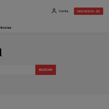
Conta
INSCREVA-SE
dências
l
BUSCAR