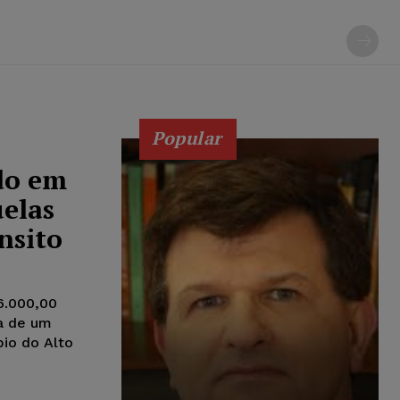
Popular
do em
uelas
nsito
6.000,00
ma de um
pio do Alto