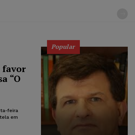
Popular
 favor
sa “O
ta-feira
utela em