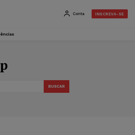
Conta
INSCREVA-SE
dências
ap
BUSCAR