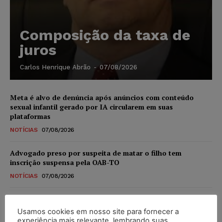
Composição da taxa de
juros
Carlos Henrique Abrão
-
07/08/2026
Meta é alvo de denúncia após anúncios com conteúdo
sexual infantil gerado por IA circularem em suas
plataformas
NOTÍCIAS
07/08/2026
Advogado preso por suspeita de matar o filho tem
inscrição suspensa pela OAB-TO
NOTÍCIAS
07/08/2026
STF amplia isenção de IBS e CBS na compra de veículos
novos para pessoas com deficiência e autistas de todos os
Usamos cookies em nosso site para fornecer a
níveis
experiência mais relevante, lembrando suas