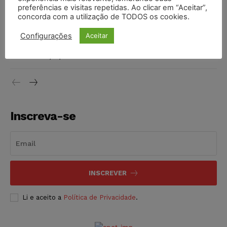
preferências e visitas repetidas. Ao clicar em “Aceitar”,
DIREITO TRIBUTÁRIO
07/08/2026
concorda com a utilização de TODOS os cookies.
Justiça do Trabalho mantém justa causa de empregado que
Configurações
Aceitar
vendia canetas emagrecedoras no local de trabalho
NOTÍCIAS
07/08/2026
Inscreva-se
INSCREVER
Li e aceito a
Política de Privacidade
.