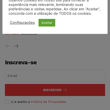
Usamos cookies em nosso site para fornecer a
invioláveis após assinatura digital e lacração
experiência mais relevante, lembrando suas
preferências e visitas repetidas. Ao clicar em “Aceitar”,
NOTÍCIAS
06/08/2026
concorda com a utilização de TODOS os cookies.
STF inicia julgamento sobre constitucionalidade da
Configurações
Aceitar
proibição dos jogos de azar no Brasil
NOTÍCIAS
06/08/2026
Inscreva-se
INSCREVER
Li e aceito a
Política de Privacidade
.