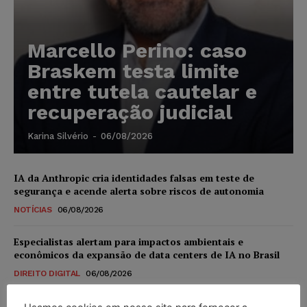
Marcello Perino: caso
Braskem testa limite
entre tutela cautelar e
recuperação judicial
Karina Silvério
-
06/08/2026
IA da Anthropic cria identidades falsas em teste de
segurança e acende alerta sobre riscos de autonomia
NOTÍCIAS
06/08/2026
Especialistas alertam para impactos ambientais e
econômicos da expansão de data centers de IA no Brasil
DIREITO DIGITAL
06/08/2026
TSE reforça que sistemas das urnas eletrônicas tornam-se