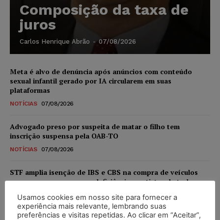
Composição da taxa de
juros
Carlos Henrique Abrão
-
07/08/2026
Meta é alvo de denúncia após anúncios com conteúdo
sexual infantil gerado por IA circularem em suas
plataformas
NOTÍCIAS
07/08/2026
Advogado preso por suspeita de matar o filho tem
inscrição suspensa pela OAB-TO
NOTÍCIAS
07/08/2026
STF amplia isenção de IBS e CBS na compra de veículos
novos para pessoas com deficiência e autistas de todos os
níveis
Usamos cookies em nosso site para fornecer a
DIREITO TRIBUTÁRIO
07/08/2026
experiência mais relevante, lembrando suas
preferências e visitas repetidas. Ao clicar em “Aceitar”,