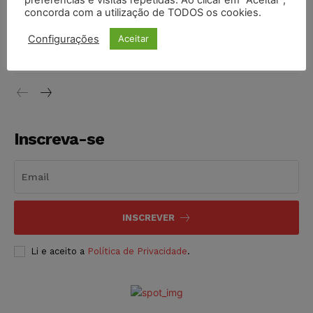
preferências e visitas repetidas. Ao clicar em “Aceitar”,
concorda com a utilização de TODOS os cookies.
Justiça do Trabalho mantém justa causa de empregado que
vendia canetas emagrecedoras no local de trabalho
Configurações
Aceitar
NOTÍCIAS
07/08/2026
Inscreva-se
INSCREVER
Li e aceito a
Política de Privacidade
.