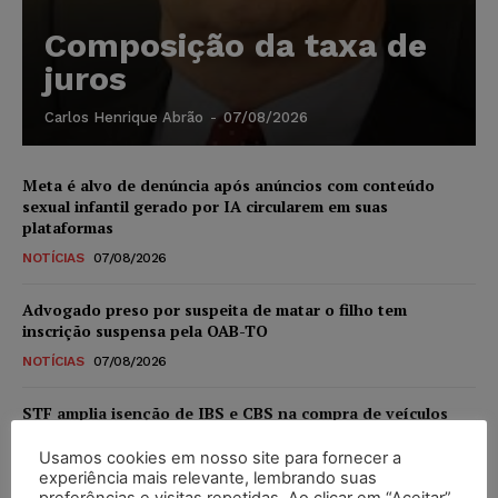
Composição da taxa de
juros
Carlos Henrique Abrão
-
07/08/2026
Meta é alvo de denúncia após anúncios com conteúdo
sexual infantil gerado por IA circularem em suas
plataformas
NOTÍCIAS
07/08/2026
Advogado preso por suspeita de matar o filho tem
inscrição suspensa pela OAB-TO
NOTÍCIAS
07/08/2026
STF amplia isenção de IBS e CBS na compra de veículos
novos para pessoas com deficiência e autistas de todos os
níveis
Usamos cookies em nosso site para fornecer a
experiência mais relevante, lembrando suas
DIREITO TRIBUTÁRIO
07/08/2026