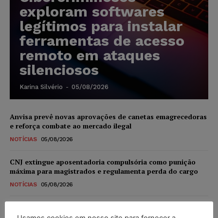
exploram softwares
legítimos para instalar
ferramentas de acesso
remoto em ataques
silenciosos
Karina Silvério
-
05/08/2026
Anvisa prevê novas aprovações de canetas emagrecedoras
e reforça combate ao mercado ilegal
NOTÍCIAS
05/08/2026
CNJ extingue aposentadoria compulsória como punição
máxima para magistrados e regulamenta perda do cargo
NOTÍCIAS
05/08/2026
Justiça de SP rejeita ação da família de Alexandre de
Moraes contra senador Alessandro Vieira
Usamos cookies em nosso site para fornecer a