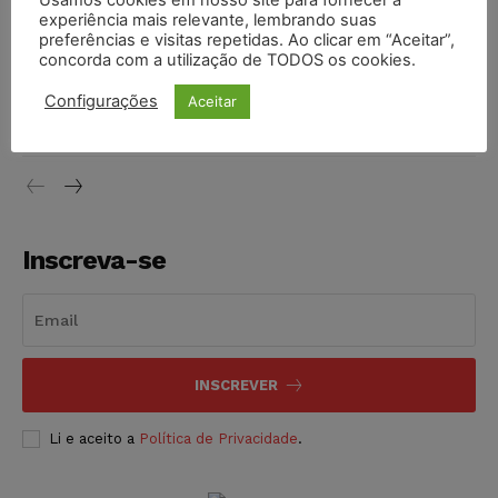
experiência mais relevante, lembrando suas
NOTÍCIAS
05/08/2026
preferências e visitas repetidas. Ao clicar em “Aceitar”,
concorda com a utilização de TODOS os cookies.
Conselho Nacional de Justiça determina afastamento da
juíza Gabriela Hardt por dois anos
Configurações
Aceitar
NOTÍCIAS
05/08/2026
Inscreva-se
INSCREVER
Li e aceito a
Política de Privacidade
.