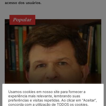
acesso dos usuários.
Popular
Usamos cookies em nosso site para fornecer a
experiência mais relevante, lembrando suas
preferências e visitas repetidas. Ao clicar em “Aceitar”,
Composição da taxa de
concorda com a utilização de TODOS os cookies.