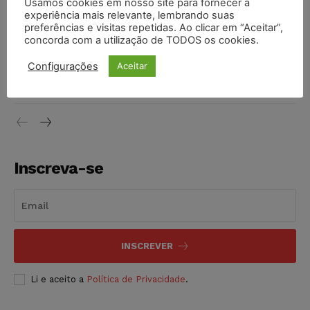
Usamos cookies em nosso site para fornecer a
vendia canetas emagrecedoras no local de trabalho
experiência mais relevante, lembrando suas
NOTÍCIAS
07/08/2026
preferências e visitas repetidas. Ao clicar em “Aceitar”,
concorda com a utilização de TODOS os cookies.
Justiça de SP decreta prisão de suspeito investigado na
Configurações
Aceitar
morte de advogado
NOTÍCIAS
07/08/2026
Inscreva-se
INSCREVER
Li e aceito a
Política de Privacidade
.