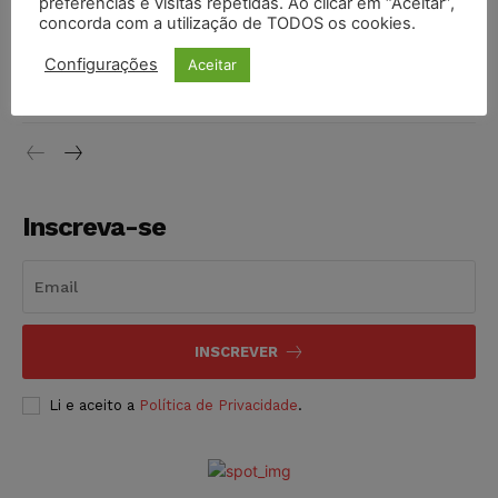
preferências e visitas repetidas. Ao clicar em “Aceitar”,
concorda com a utilização de TODOS os cookies.
Justiça do Trabalho mantém justa causa de empregado que
Configurações
Aceitar
vendia canetas emagrecedoras no local de trabalho
NOTÍCIAS
07/08/2026
Inscreva-se
INSCREVER
Li e aceito a
Política de Privacidade
.