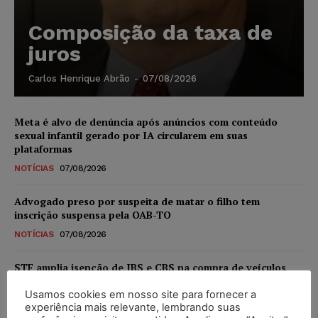
Composição da taxa de
juros
Carlos Henrique Abrão
-
07/08/2026
Meta é alvo de denúncia após anúncios com conteúdo
sexual infantil gerado por IA circularem em suas
plataformas
NOTÍCIAS
07/08/2026
Advogado preso por suspeita de matar o filho tem
inscrição suspensa pela OAB-TO
NOTÍCIAS
07/08/2026
STF amplia isenção de IBS e CBS na compra de veículos
novos para pessoas com deficiência e autistas de todos os
níveis
Usamos cookies em nosso site para fornecer a
experiência mais relevante, lembrando suas
DIREITO TRIBUTÁRIO
07/08/2026