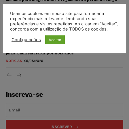
NOTÍCIAS
05/08/2026
Usamos cookies em nosso site para fornecer a
experiência mais relevante, lembrando suas
Justiça de SP rejeita ação da família de Alexandre de
preferências e visitas repetidas. Ao clicar em “Aceitar”,
Moraes contra senador Alessandro Vieira
concorda com a utilização de TODOS os cookies.
NOTÍCIAS
05/08/2026
Configurações
Aceitar
Conselho Nacional de Justiça determina afastamento da
juíza Gabriela Hardt por dois anos
NOTÍCIAS
05/08/2026
Inscreva-se
INSCREVER