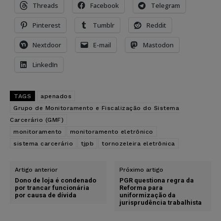
Threads
Facebook
Telegram
Pinterest
Tumblr
Reddit
Nextdoor
E-mail
Mastodon
LinkedIn
TAGS
apenados
Grupo de Monitoramento e Fiscalização do Sistema
Carcerário (GMF)
monitoramento
monitoramento eletrônico
sistema carcerário
tjpb
tornozeleira eletrônica
Artigo anterior
Próximo artigo
Dono de loja é condenado
PGR questiona regra da
por trancar funcionária
Reforma para
por causa de dívida
uniformização da
jurisprudência trabalhista