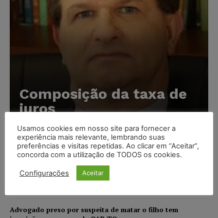
Composição da taxa de
juros
Carlos Henrique Abrão
-
07/08/2026
Usamos cookies em nosso site para fornecer a
experiência mais relevante, lembrando suas
preferências e visitas repetidas. Ao clicar em “Aceitar”,
Meta é alvo de denúncia após anúncios com conteúdo
concorda com a utilização de TODOS os cookies.
sexual infantil gerado por IA circularem em suas
Configurações
plataformas
Aceitar
NOTÍCIAS
07/08/2026
Advogado preso por suspeita de matar o filho tem