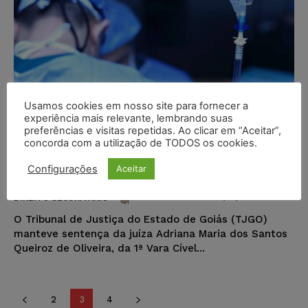
Usamos cookies em nosso site para fornecer a
experiência mais relevante, lembrando suas
preferências e visitas repetidas. Ao clicar em “Aceitar”,
concorda com a utilização de TODOS os cookies.
Bradesco Saúde tem de cobrir
gastroplastia videolaparoscópica
Configurações
Aceitar
Wilson Roberto
-
22/01/2017
DIREITO SECURITÁRIO
O Tribunal de Justiça do Estado de Goiás (TJGO)
manteve sentença da juíza Adriana Maria dos Santos
Queiroz de Oliveira, da 1ª Vara Cível...
2
3
4