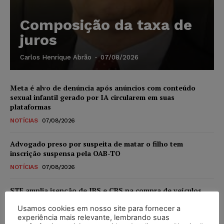
Composição da taxa de
juros
Carlos Henrique Abrão
-
07/08/2026
Meta é alvo de denúncia após anúncios com conteúdo
sexual infantil gerado por IA circularem em suas
plataformas
NOTÍCIAS
07/08/2026
Advogado preso por suspeita de matar o filho tem
inscrição suspensa pela OAB-TO
NOTÍCIAS
07/08/2026
STF amplia isenção de IBS e CBS na compra de veículos
novos para pessoas com deficiência e autistas de todos os
Usamos cookies em nosso site para fornecer a
níveis
experiência mais relevante, lembrando suas
DIREITO TRIBUTÁRIO
07/08/2026