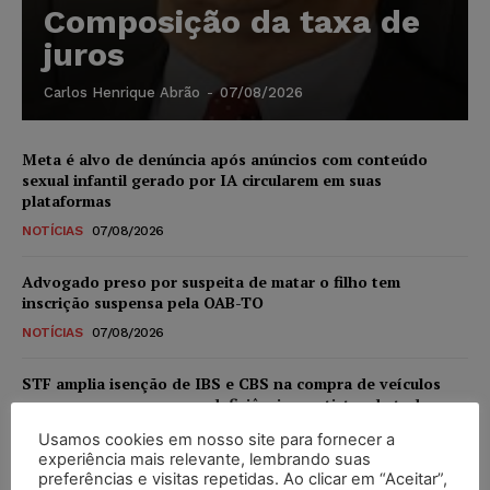
Composição da taxa de
juros
Carlos Henrique Abrão
-
07/08/2026
Meta é alvo de denúncia após anúncios com conteúdo
sexual infantil gerado por IA circularem em suas
plataformas
NOTÍCIAS
07/08/2026
Advogado preso por suspeita de matar o filho tem
inscrição suspensa pela OAB-TO
NOTÍCIAS
07/08/2026
STF amplia isenção de IBS e CBS na compra de veículos
novos para pessoas com deficiência e autistas de todos os
níveis
Usamos cookies em nosso site para fornecer a
DIREITO TRIBUTÁRIO
07/08/2026
experiência mais relevante, lembrando suas
preferências e visitas repetidas. Ao clicar em “Aceitar”,