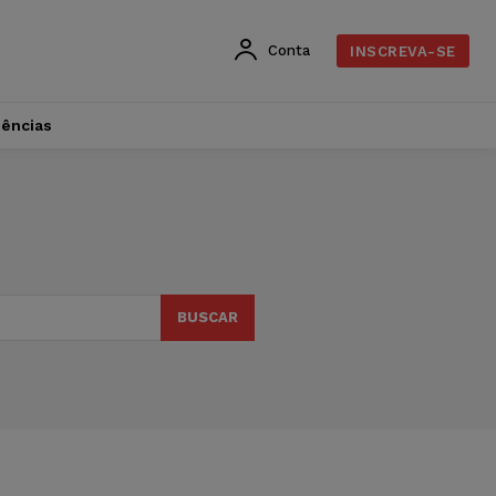
Conta
INSCREVA-SE
dências
BUSCAR