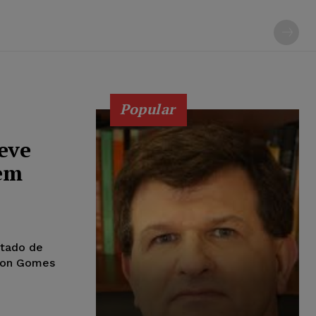
Popular
eve
em
stado de
lton Gomes