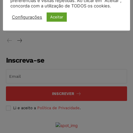
preferências e visitas repetidas. Ao clicar em “Aceitar”,
concorda com a utilização de TODOS os cookies.
Justiça do Trabalho mantém justa causa de empregado que
Configurações
Aceitar
vendia canetas emagrecedoras no local de trabalho
NOTÍCIAS
07/08/2026
Inscreva-se
INSCREVER
Li e aceito a
Política de Privacidade
.