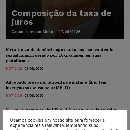
Composição da taxa de
juros
Carlos Henrique Abrão
-
07/08/2026
Meta é alvo de denúncia após anúncios com conteúdo
sexual infantil gerado por IA circularem em suas
plataformas
NOTÍCIAS
07/08/2026
Advogado preso por suspeita de matar o filho tem
inscrição suspensa pela OAB-TO
NOTÍCIAS
07/08/2026
STF amplia isenção de IBS e CBS na compra de veículos
novos para pessoas com deficiência e autistas de todos os
níveis
Usamos cookies em nosso site para fornecer a
experiência mais relevante, lembrando suas
DIREITO TRIBUTÁRIO
07/08/2026