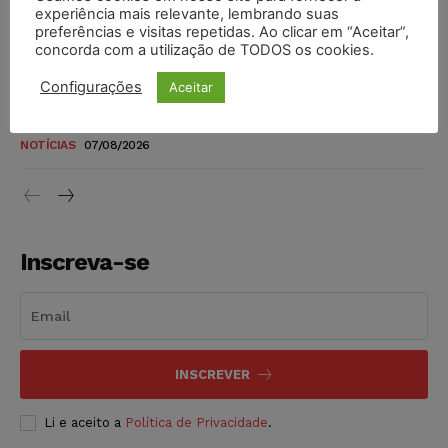
novos para pessoas com deficiência e autistas de todos os
experiência mais relevante, lembrando suas
níveis
preferências e visitas repetidas. Ao clicar em “Aceitar”,
concorda com a utilização de TODOS os cookies.
DIREITO TRIBUTÁRIO
07/08/2026
Configurações
Aceitar
Justiça do Trabalho mantém justa causa de empregado que
vendia canetas emagrecedoras no local de trabalho
NOTÍCIAS
07/08/2026
Inscreva-se
INSCREVER
Li e aceito a
Política de Privacidade
.