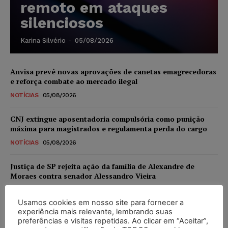
remoto em ataques
silenciosos
Karina Silvério
-
05/08/2026
Anvisa prevê novas aprovações de canetas emagrecedoras
e reforça combate ao mercado ilegal
NOTÍCIAS
05/08/2026
CNJ extingue aposentadoria compulsória como punição
máxima para magistrados e regulamenta perda do cargo
NOTÍCIAS
05/08/2026
Justiça de SP rejeita ação da família de Alexandre de
Moraes contra senador Alessandro Vieira
NOTÍCIAS
05/08/2026
Usamos cookies em nosso site para fornecer a
experiência mais relevante, lembrando suas
Conselho Nacional de Justiça determina afastamento da
preferências e visitas repetidas. Ao clicar em “Aceitar”,
juíza Gabriela Hardt por dois anos