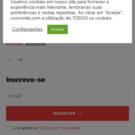
Usamos cookies em nosso site para fornecer a
TSE reforça que sistemas das urnas eletrônicas tornam-se
experiência mais relevante, lembrando suas
invioláveis após assinatura digital e lacração
preferências e visitas repetidas. Ao clicar em “Aceitar”,
NOTÍCIAS
06/08/2026
concorda com a utilização de TODOS os cookies.
Configurações
Aceitar
STF inicia julgamento sobre constitucionalidade da
proibição dos jogos de azar no Brasil
NOTÍCIAS
06/08/2026
Inscreva-se
INSCREVER
Li e aceito a
Política de Privacidade
.