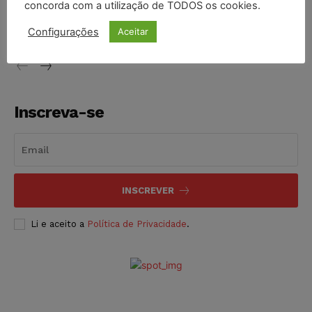
concorda com a utilização de TODOS os cookies.
proibição dos jogos de azar no Brasil
Configurações
Aceitar
NOTÍCIAS
06/08/2026
Inscreva-se
INSCREVER
Li e aceito a
Política de Privacidade
.