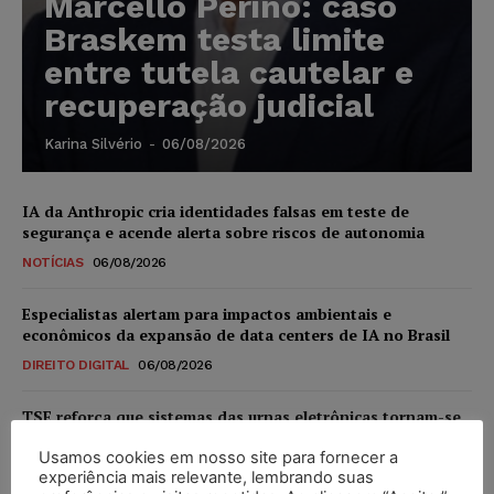
Marcello Perino: caso
Braskem testa limite
entre tutela cautelar e
recuperação judicial
Karina Silvério
-
06/08/2026
IA da Anthropic cria identidades falsas em teste de
segurança e acende alerta sobre riscos de autonomia
NOTÍCIAS
06/08/2026
Especialistas alertam para impactos ambientais e
econômicos da expansão de data centers de IA no Brasil
DIREITO DIGITAL
06/08/2026
TSE reforça que sistemas das urnas eletrônicas tornam-se
invioláveis após assinatura digital e lacração
Usamos cookies em nosso site para fornecer a
NOTÍCIAS
06/08/2026
experiência mais relevante, lembrando suas