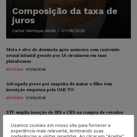
Composição da taxa de
juros
Carlos Henrique Abrão
-
07/08/2026
Meta é alvo de denúncia após anúncios com conteúdo
sexual infantil gerado por IA circularem em suas
plataformas
NOTÍCIAS
07/08/2026
Advogado preso por suspeita de matar o filho tem
inscrição suspensa pela OAB-TO
NOTÍCIAS
07/08/2026
STF amplia isenção de IBS e CBS na compra de veículos
novos para pessoas com deficiência e autistas de todos os
níveis
Usamos cookies em nosso site para fornecer a
experiência mais relevante, lembrando suas
DIREITO TRIBUTÁRIO
07/08/2026
preferências e visitas repetidas. Ao clicar em “Aceitar”,