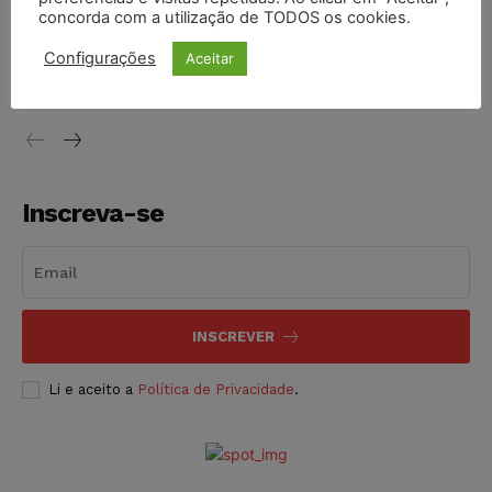
concorda com a utilização de TODOS os cookies.
Justiça do Trabalho mantém justa causa de empregado que
vendia canetas emagrecedoras no local de trabalho
Configurações
Aceitar
NOTÍCIAS
07/08/2026
Inscreva-se
INSCREVER
Li e aceito a
Política de Privacidade
.