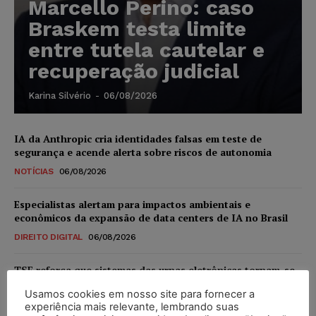
Marcello Perino: caso
Braskem testa limite
entre tutela cautelar e
recuperação judicial
Karina Silvério
-
06/08/2026
IA da Anthropic cria identidades falsas em teste de
segurança e acende alerta sobre riscos de autonomia
NOTÍCIAS
06/08/2026
Especialistas alertam para impactos ambientais e
econômicos da expansão de data centers de IA no Brasil
DIREITO DIGITAL
06/08/2026
TSE reforça que sistemas das urnas eletrônicas tornam-se
invioláveis após assinatura digital e lacração
Usamos cookies em nosso site para fornecer a
NOTÍCIAS
06/08/2026
experiência mais relevante, lembrando suas