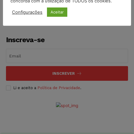
concorda com a utilização de TODOS os cookies.
NOTÍCIAS
07/08/2026
Configurações
Aceitar
Inscreva-se
INSCREVER
Li e aceito a
Política de Privacidade
.