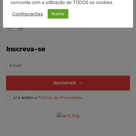
concorda com a utilização de TODOS os cookies.
proibição dos jogos de azar no Brasil
Configurações
Aceitar
NOTÍCIAS
06/08/2026
Inscreva-se
INSCREVER
Li e aceito a
Política de Privacidade
.