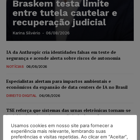
Braskem testa limite
entre tutela cautelar e
recuperação judicial
Karina Silvério
-
06/08/2026
IA da Anthropic cria identidades falsas em teste de
segurança e acende alerta sobre riscos de autonomia
NOTÍCIAS
06/08/2026
Especialistas alertam para impactos ambientais e
econômicos da expansão de data centers de IA no Brasil
DIREITO DIGITAL
06/08/2026
TSE reforça que sistemas das urnas eletrônicas tornam-se
invioláveis após assinatura digital e lacração
NOTÍCIAS
06/08/2026
Usamos cookies em nosso site para fornecer a
experiência mais relevante, lembrando suas
preferências e visitas repetidas. Ao clicar em “Aceitar”,
STF inicia julgamento sobre constitucionalidade da