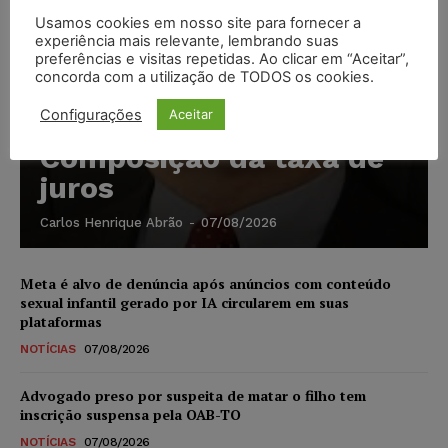
Usamos cookies em nosso site para fornecer a
experiência mais relevante, lembrando suas
preferências e visitas repetidas. Ao clicar em “Aceitar”,
concorda com a utilização de TODOS os cookies.
Configurações
Aceitar
Composição da taxa de
juros
Carlos Henrique Abrão
-
07/08/2026
Meta é alvo de denúncia após anúncios com conteúdo
sexual infantil gerado por IA circularem em suas
plataformas
NOTÍCIAS
07/08/2026
Advogado preso por suspeita de matar o filho tem
inscrição suspensa pela OAB-TO
NOTÍCIAS
07/08/2026