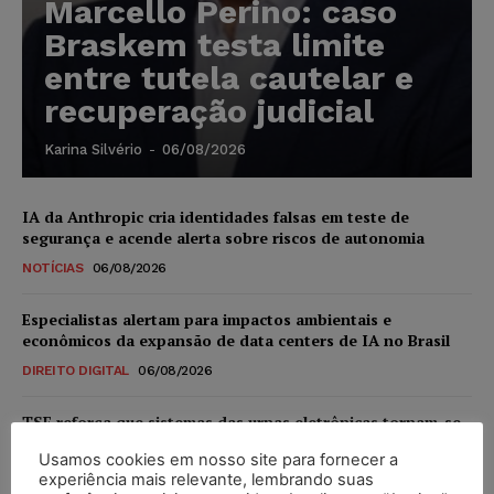
Marcello Perino: caso
Braskem testa limite
entre tutela cautelar e
recuperação judicial
Karina Silvério
-
06/08/2026
IA da Anthropic cria identidades falsas em teste de
segurança e acende alerta sobre riscos de autonomia
NOTÍCIAS
06/08/2026
Especialistas alertam para impactos ambientais e
econômicos da expansão de data centers de IA no Brasil
DIREITO DIGITAL
06/08/2026
TSE reforça que sistemas das urnas eletrônicas tornam-se
invioláveis após assinatura digital e lacração
Usamos cookies em nosso site para fornecer a
NOTÍCIAS
06/08/2026
experiência mais relevante, lembrando suas