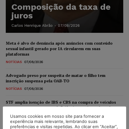
Composição da taxa de
juros
Carlos Henrique Abrão
-
07/08/2026
Meta é alvo de denúncia após anúncios com conteúdo
sexual infantil gerado por IA circularem em suas
plataformas
NOTÍCIAS
07/08/2026
Advogado preso por suspeita de matar o filho tem
inscrição suspensa pela OAB-TO
NOTÍCIAS
07/08/2026
STF amplia isenção de IBS e CBS na compra de veículos
novos para pessoas com deficiência e autistas de todos os
níveis
Usamos cookies em nosso site para fornecer a
experiência mais relevante, lembrando suas
DIREITO TRIBUTÁRIO
07/08/2026
preferências e visitas repetidas. Ao clicar em “Aceitar”,