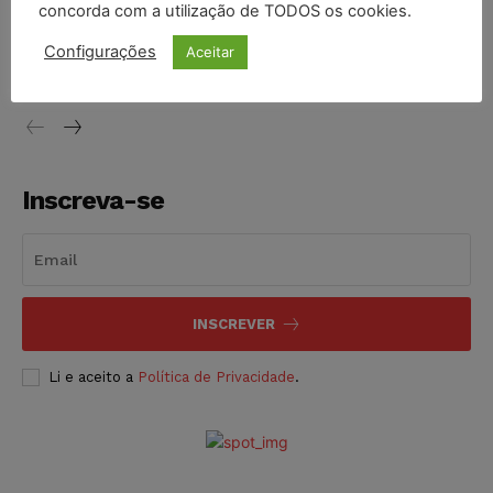
concorda com a utilização de TODOS os cookies.
Justiça do Trabalho mantém justa causa de empregado que
vendia canetas emagrecedoras no local de trabalho
Configurações
Aceitar
NOTÍCIAS
07/08/2026
Inscreva-se
INSCREVER
Li e aceito a
Política de Privacidade
.